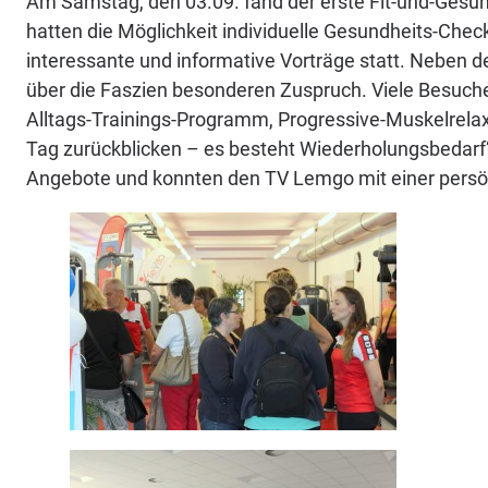
Am Samstag, den 03.09. fand der erste Fit-und-Gesund
hatten die Möglichkeit individuelle Gesundheits-Ch
interessante und informative Vorträge statt. Neben
über die Faszien besonderen Zuspruch. Viele Besuc
Alltags-Trainings-Programm, Progressive-Muskelrelax
Tag zurückblicken – es besteht Wiederholungsbedarf“,
Angebote und konnten den TV Lemgo mit einer persön