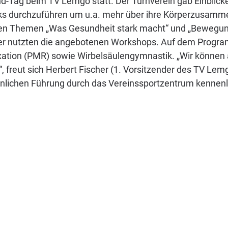
-Tag beim TV Lemgo statt. Der Turnverein gab Einblicke
ecks durchzuführen um u.a. mehr über ihre Körperzusamm
 den Themen „Was Gesundheit stark macht“ und „Bewegung
her nutzten die angebotenen Workshops. Auf dem Progr
ation (PMR) sowie Wirbelsäulengymnastik. „Wir können a
 freut sich Herbert Fischer (1. Vorsitzender des TV Lem
lichen Führung durch das Vereinssportzentrum kennenler