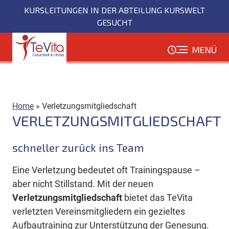
Direkt
KURSLEITUNGEN IN DER ABTEILUNG KURSWELT
zum
GESUCHT
Inhalt
MENÜ
Home
»
Verletzungsmitgliedschaft
VERLETZUNGSMITGLIEDSCHAFT
schneller zurück ins Team
Eine Verletzung bedeutet oft Trainingspause –
aber nicht Stillstand. Mit der neuen
Verletzungsmitgliedschaft
bietet das TeVita
verletzten Vereinsmitgliedern ein gezieltes
Aufbautraining zur Unterstützung der Genesung.