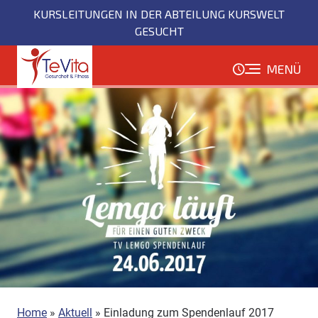
Direkt
KURSLEITUNGEN IN DER ABTEILUNG KURSWELT
zum
GESUCHT
Inhalt
MENÜ
Home
»
Aktuell
»
Einladung zum Spendenlauf 2017