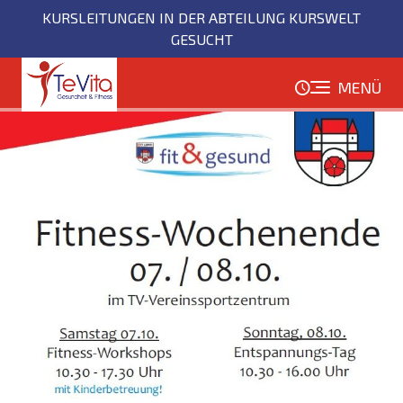
Direkt
KURSLEITUNGEN IN DER ABTEILUNG KURSWELT
zum
GESUCHT
Inhalt
MENÜ