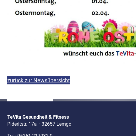
zurück zur Newsübersicht
TeVita Gesundheit & Fitness
Pideritstr. 17a
·
32657 Lemgo
Tel.:
05261 217082-0