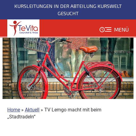
Direkt
KURSLEITUNGEN IN DER ABTEILUNG KURSWELT
zum
GESUCHT
Inhalt
MENÜ
Home
»
Aktuell
»
TV Lemgo macht mit beim
„Stadtradeln“