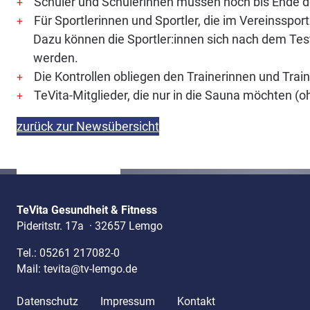
Schüler und Schülerinnen müssen noch bis Ende d
Für Sportlerinnen und Sportler, die im Vereinsspor
Dazu können die Sportler:innen sich nach dem Tes
werden.
Die Kontrollen obliegen den Trainerinnen und Train
TeVita-Mitglieder, die nur in die Sauna möchten (
zurück zur Newsübersicht
TeVita Gesundheit & Fitness
Pideritstr. 17a
·
32657 Lemgo
Tel.:
05261 217082-0
Mail:
tevita@tv-lemgo.de
Datenschutz
Impressum
Kontakt