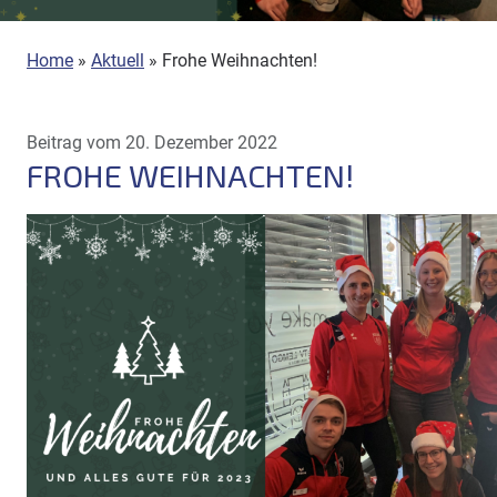
Home
»
Aktuell
»
Frohe Weihnachten!
Beitrag vom 20. Dezember 2022
FROHE WEIHNACHTEN!