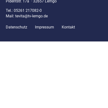
Pideritstr. 17a
·
32657 Lemgo
Tel.:
05261 217082-0
Mail:
tevita@tv-lemgo.de
Datenschutz
Impressum
Kontakt