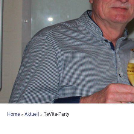
Home
»
Aktuell
»
TeVita-Party