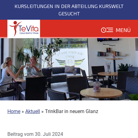
Direkt
KURSLEITUNGEN IN DER ABTEILUNG KURSWELT
zum
GESUCHT
Inhalt
MENÜ
Home
»
Aktuell
»
TrinkBar in neuem Glanz
Beitrag vom 30. Juli 2024