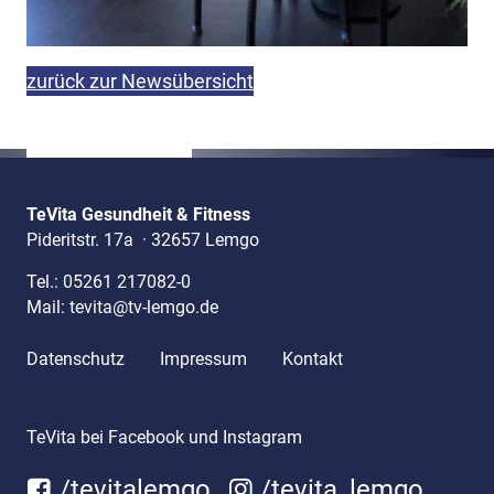
zurück zur Newsübersicht
TeVita Gesundheit & Fitness
Pideritstr. 17a
·
32657 Lemgo
Tel.:
05261 217082-0
Mail:
tevita@tv-lemgo.de
Datenschutz
Impressum
Kontakt
TeVita bei Facebook und Instagram
/tevitalemgo
/tevita_lemgo